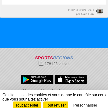
Publié le
09 déc. 2024
par
Alain Flon
SPORTS
REGIONS
178123
visites
Charte cookies
Gestion des cookies
Ce site utilise des cookies et vous donne le contrôle sur ceux
Informations légales
Signaler un contenu inapproprié
que vous souhaitez activer
Tout accepter
Tout refuser
Personnaliser
Envie de participer ?
Connexion