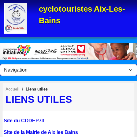
Panneau de gestion des cookies
cyclotouristes Aix-Les-
Bains
Accueil
Liens utiles
LIENS UTILES
Site du CODEP73
Site de la Mairie de Aix les
Bains