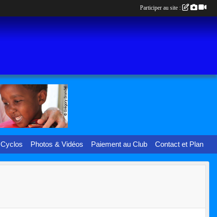
Participer au site :
 Cyclos
Photos & Vidéos
Paiement au Club
Contact et Plan