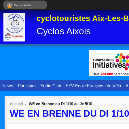
Panneau de gestion des cookies
Se connecter
cyclotouristes Aix-Les-
Cyclos Aixois
News
Participer
Sortie Club
EFV Ecole Française de Vélo
A
Accueil
WE en Brenne du Di 1/10 au Je 5/10
WE EN BRENNE DU DI 1/10