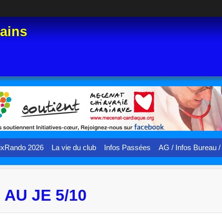
Bains
ixRando 2026
La vie du club
Infos Passées
AG / Infos Bureau /
 AU JE 5/10