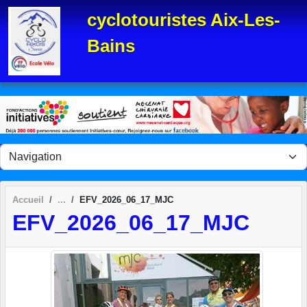
Panneau de gestion des cookies
cyclotouristes Aix-Les-
Bains
Accueil
EFV_2026_06_17_MJC
EFV_2026_06_17_MJC